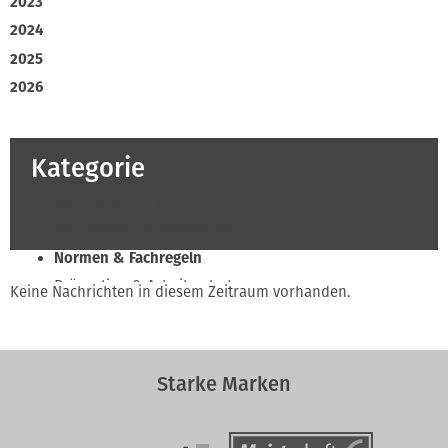
2023
2024
2025
2026
Kategorie
Beruf & Bildung
Klimaschutz & Ressourcen
Normen & Fachregeln
Prävention & Arbeitsschutz
Keine Nachrichten in diesem Zeitraum vorhanden.
Recht & Wirtschaft
Soziales & Tarifpolitik
Verband & Innungen
Starke Marken
Innung