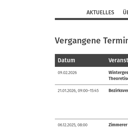
Navigation
AKTUELLES
Ü
überspringen
Vergangene Termi
Datum
Verans
09.02.2026
Winterges
Theoretisc
21.01.2026, 09:00–15:45
Bezirksve
06.12.2025, 08:00
Zimmerer 