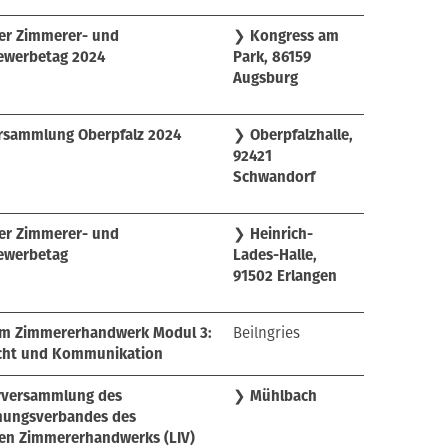
er Zimmerer- und
❯
Kongress am
ewerbetag 2024
Park, 86159
Augsburg
rsammlung Oberpfalz 2024
❯
Oberpfalzhalle,
92421
Schwandorf
er Zimmerer- und
❯
Heinrich-
ewerbetag
Lades-Halle,
91502 Erlangen
 im Zimmererhandwerk Modul 3:
Beilngries
echt und Kommunikation
erversammlung des
❯
Mühlbach
nungsverbandes des
en Zimmererhandwerks (LIV)