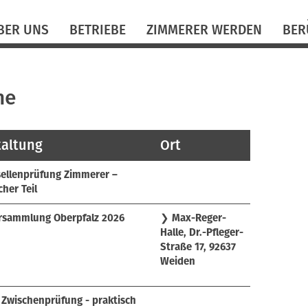
N
BER UNS
BETRIEBE
ZIMMERER WERDEN
BER
ü
ne
taltung
Ort
ellenprüfung Zimmerer –
her Teil
rsammlung Oberpfalz 2026
❯
Max-Reger-
Halle, Dr.-Pfleger-
Straße 17, 92637
Weiden
Zwischenprüfung - praktisch