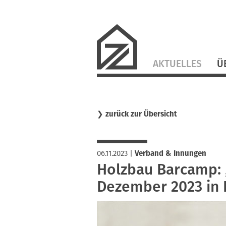
Navigation
AKTUELLES
Ü
überspringen
❯
zurück zur Übersicht
06.11.2023
|
Verband & Innungen
Holzbau Barcamp: „
Dezember 2023 in K