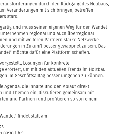
 Herausforderungen durch den Rückgang des Neubaus,
llen Veränderungen mit sich bringen, betreffen
rs stark.
zigartig und muss seinen eigenen Weg für den Wandel
unternehmen regional und auch überregional
rnen und mit weiteren Partnern starke Netzwerke
nderungen in Zukunft besser gewappnet zu sein. Das
ndel“ möchte dafür eine Plattform schaffen.
orgestellt, Lösungen für konkrete
e erörtert, um mit den aktuellen Trends im Holzbau
gen im Geschäftsalltag besser umgehen zu können.
e Agenda, die Inhalte und den Ablauf direkt
en und Themen ein, diskutieren gemeinsam mit
ten und Partnern und profitieren so von einem
Wandel“ findet statt am
23
b 09:30 Uhr)