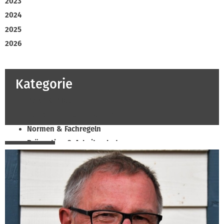
2023
2024
2025
2026
Kategorie
Beruf & Bildung
Klimaschutz & Ressourcen
Normen & Fachregeln
Prävention & Arbeitsschutz
Recht & Wirtschaft
Soziales & Tarifpolitik
Verband & Innungen
Innung